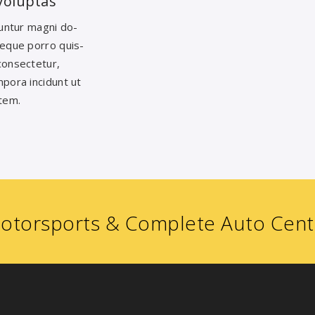
voluptas
uuntur magni do-
Neque porro quis-
consectetur,
mpora incidunt ut
tem.
torsports & Complete Auto Center