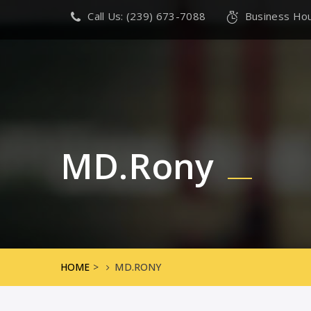
Call Us: (239) 673-7088
Business Hour
MD.Rony
HOME
>
MD.RONY