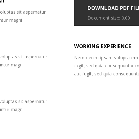
NY
DOWNLOAD PDF FIL
luptas sit aspernatur
Document size: 0.00
untur magni
WORKING EXPERIENCE
oluptas sit aspernatur
Nemo enim ipsam voluptatem qu
uuntur magni
fugit, sed quia consequuntur m
aut fugit, sed quia consequunt
oluptas sit aspernatur
uuntur magni