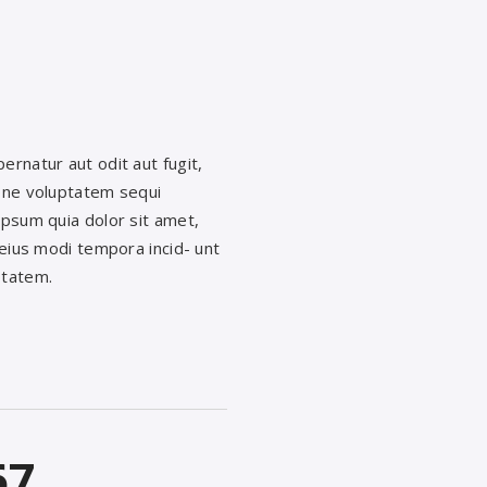
rnatur aut odit aut fugit,
one voluptatem sequi
psum quia dolor sit amet,
 eius modi tempora incid- unt
ptatem.
67